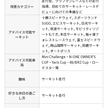
走行会、クラブマンレースなどの走行
して見せた。
指導、初めてのサーキット・レースデ
得意カテゴリー
ビューに向けての準備など
「身体が想いについてくるうちに、行けるところまで行
十勝スピードウェイ,
スポーツランド
きたい」と語る川福が駒を進めた先は、国内耐久レース
SUGO,
エビスサーキット,
日光サーキ
の最高峰スーパー耐久シリーズ。
ット,
筑波サーキット,
モビリティリゾ
2023年から「公団ちゃん」の愛称で親しまれているST
アドバイス可能サ
ートもてぎ,
本庄サーキット,
袖ヶ浦フ
ーキット
５クラスの「栄建設・ホンダカーズ南札幌FIT」をドライ
ォレストレースウェイ,
富士スピードウ
ブする。
ェイ,
岡山国際サーキット,
鈴鹿サーキ
ット,
オートポリス
そんなマルチプレーヤーの川福の最大の武器は、本人も
Mini Challenge・N-ONE OWNER'S
アドバイス可能車
「パッと乗ってすぐにタイムを出せる」と語る通り、マ
CUP・Yaris Cup・86/BRZ Cup・ロー
両
シンへの適応スピードと理解度の高さ。そして自身の経
ドスター等
歴から、”年のせいかなぁ？”と悩むドライバーに対して
は、寄り添ったアドバイスを与えてくれるに違いない。
サーキット走行
趣味
好きな休日の過ご
サーキット走行
し方