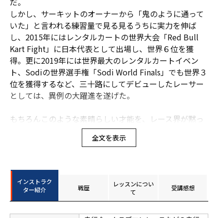
だ。
しかし、サーキットのオーナーから「鬼のように通って
いた」と言われる練習量で見る見るうちに実力を伸ば
し、2015年にはレンタルカートの世界大会「Red Bull
Kart Fight」に日本代表として出場し、世界６位を獲
得。更に2019年には世界最大のレンタルカートイベン
ト、Sodiの世界選手権「Sodi World Finals」でも世界３
位を獲得するなど、三十路にしてデビューしたレーサー
としては、異例の大躍進を遂げた。
もちろんこのような素晴らしい才能を、レース界が黙っ
て見過ごす訳がない。
全文を表示
カートでのレース実績が評価され、2020年にスカラシッ
プでスポット参戦した86/BRZ Raceでは、デビュー戦か
らポール・トゥ・ウィンと決勝ファステストの「ハット
トリック」を達成して周囲の期待に応えると、翌2021年
インストラク
レッスンについ
のN-ONE OWNER'S CUP、さらに翌々年2022年のMini
戦歴
受講感想
ター紹介
て
Challenge Japanではシリーズチャンピオンを獲得するな
ど、FF車でもその走りは一切輝きを失わないことを証明